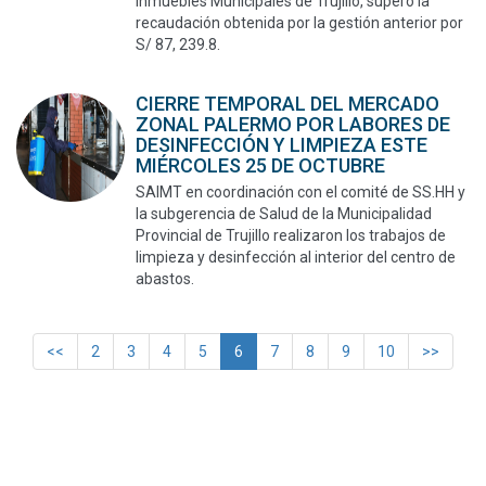
Inmuebles Municipales de Trujillo, superó la
recaudación obtenida por la gestión anterior por
S/ 87, 239.8.
CIERRE TEMPORAL DEL MERCADO
ZONAL PALERMO POR LABORES DE
DESINFECCIÓN Y LIMPIEZA ESTE
MIÉRCOLES 25 DE OCTUBRE
SAIMT en coordinación con el comité de SS.HH y
la subgerencia de Salud de la Municipalidad
Provincial de Trujillo realizaron los trabajos de
limpieza y desinfección al interior del centro de
abastos.
<<
2
3
4
5
6
7
8
9
10
>>